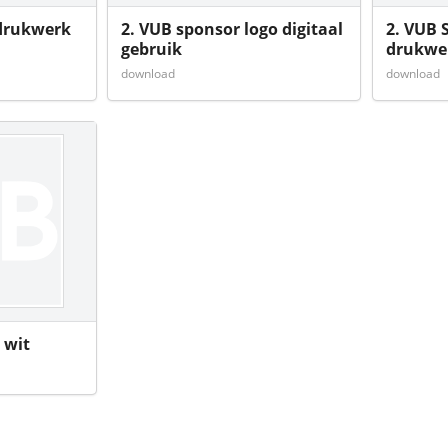
 drukwerk
2. VUB sponsor logo digitaal
2. VUB 
gebruik
drukwe
download
download
 wit